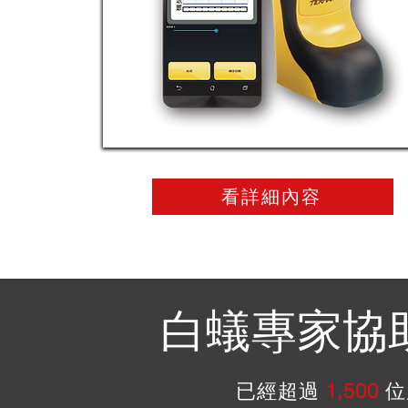
看詳細內容
白蟻專家協
已經超過
1,500
位